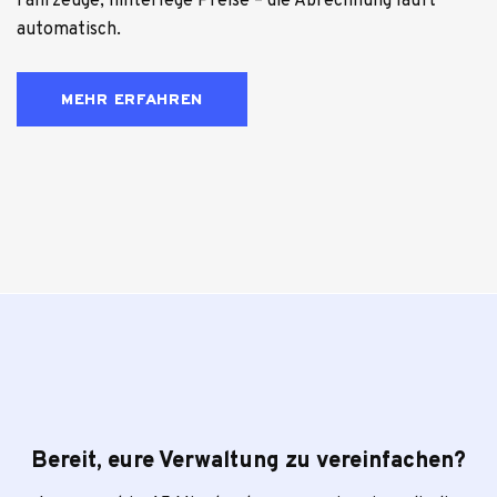
Fahr­zeuge, hin­ter­lege Preise – die Abrech­nung läuft
auto­ma­tisch.
MEHR ERFAHREN
Bereit, eure Verwaltung zu vereinfachen?