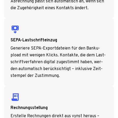
Abrech­nung passt sich auto­ma­tisch an, wenn sich
die Zuge­hö­rig­keit eines Kon­takts ändert.
payment_arrow_down
SEPA-Lastschrifteinzug
Gene­riere SEPA-Export­da­teien für den Banku­
pload mit weni­gen Klicks. Kon­takte, die dem Last­
schrift­ver­fah­ren digi­tal zuge­stimmt haben, wer­
den auto­ma­tisch berück­sich­tigt – inklu­sive Zeit­
stem­pel der Zustim­mung.
receipt_long
Rechnungsstellung
Erstelle Rech­nun­gen direkt aus vynst her­aus –