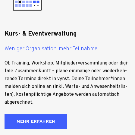
Kurs- & Eventverwaltung
Weniger Organisation, mehr Teilnahme
Ob Trai­ning, Work­shop, Mit­glie­der­ver­samm­lung oder digi­
tale Zusam­men­kunft – plane ein­ma­lige oder wie­der­keh­
rende Ter­mine direkt in vynst. Deine Teilnehmer*innen
mel­den sich online an (inkl. Warte- und Anwe­sen­heits­lis­
ten), kos­ten­pflich­tige Ange­bote wer­den auto­ma­tisch
abge­rech­net.
MEHR ERFAHREN