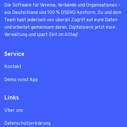
Die Soft­ware für Ver­eine, Ver­bände und Orga­ni­sa­tio­nen –
aus Deutsch­land und 100 % DSGVO-kon­form. Du und dein
Team habt jeder­zeit von über­all Zugriff auf eure Daten
und arbei­tet gemein­sam daran. Digi­ta­li­siere jetzt eure
Ver­wal­tung und spart Zeit im All­tag!
Service
Kontakt
Demo vynst App
Links
Über uns
Datenschutzerklärung