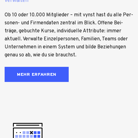
verwalten
Ob 10 oder 10.000 Mit­glie­der – mit vynst hast du alle Per­
so­nen- und Fir­men­da­ten zen­tral im Blick. Offene Bei­
träge, gebuchte Kurse, indi­vi­du­elle Attri­bute: immer
aktu­ell. Ver­walte Ein­zel­per­so­nen, Fami­lien, Teams oder
Unter­neh­men in einem Sys­tem und bilde Bezie­hun­gen
genau so ab, wie du sie brauchst.
MEHR ERFAHREN