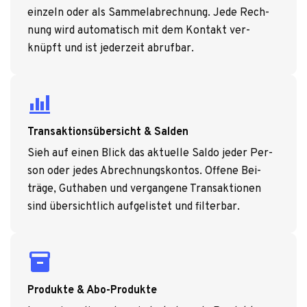
ein­zeln oder als Sam­melab­rech­nung. Jede Rech­
nung wird auto­ma­tisch mit dem Kon­takt ver­
knüpft und ist jeder­zeit abruf­bar.
bar_chart_4_bars
Transaktionsübersicht & Salden
Sieh auf einen Blick das aktu­elle Saldo jeder Per­
son oder jedes Abrech­nungs­kon­tos. Offene Bei­
träge, Gut­ha­ben und ver­gan­gene Trans­ak­tio­nen
sind über­sicht­lich auf­ge­lis­tet und fil­ter­bar.
inventory_2
Produkte & Abo-Produkte