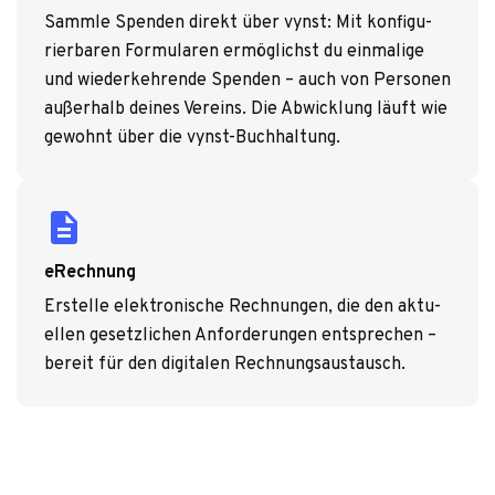
Sammle Spen­den direkt über vynst: Mit kon­fi­gu­
rier­ba­ren For­mu­la­ren ermög­lichst du ein­ma­lige
und wie­der­keh­rende Spen­den – auch von Per­so­nen
außer­halb dei­nes Ver­eins. Die Abwick­lung läuft wie
gewohnt über die vynst-Buch­hal­tung.
descrip­tion
eRechnung
Erstelle elek­tro­ni­sche Rech­nun­gen, die den aktu­
el­len gesetz­li­chen Anfor­de­run­gen ent­spre­chen –
bereit für den digi­ta­len Rech­nungs­aus­tausch.