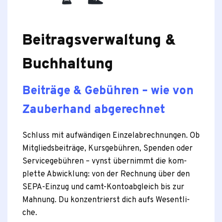
Beitragsverwaltung &
Buchhaltung
Beiträge & Gebühren – wie von
Zauberhand abgerechnet
Schluss mit auf­wän­di­gen Ein­zel­ab­rech­nun­gen. Ob
Mit­glieds­bei­träge, Kurs­ge­büh­ren, Spen­den oder
Ser­vice­ge­büh­ren – vynst über­nimmt die kom­
plette Abwick­lung: von der Rech­nung über den
SEPA-Ein­zug und camt-Kon­to­ab­gleich bis zur
Mah­nung. Du kon­zen­trierst dich aufs Wesent­li­
che.