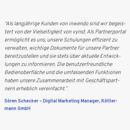
“Als lang­jäh­rige Kun­den von inwendo sind wir begeis­
tert von der Viel­sei­tig­keit von vynst. Als Part­ner­por­tal
ermög­licht es uns, unsere Schu­lun­gen effi­zi­ent zu
ver­wal­ten, wich­tige Doku­mente für unsere Part­ner
bereit­zu­stel­len und sie stets über aktu­elle Ent­wick­
lun­gen zu infor­mie­ren. Die benut­zer­freund­li­che
Bedien­ober­flä­che und die umfas­sen­den Funk­tio­nen
haben unsere Zusam­men­ar­beit mit Geschäfts­part­
nern erheb­lich ver­ein­facht.”
Sören Sche­cker – Digi­tal Mar­ke­ting Mana­ger, Köt­ter­
mann GmbH