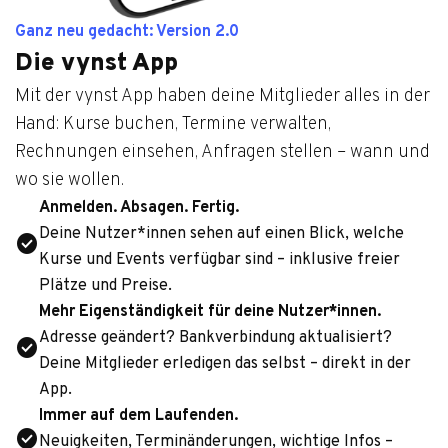
Ganz neu gedacht: Version 2.0
Die vynst App
Mit der vynst App haben deine Mitglieder alles in der
Hand: Kurse buchen, Termine verwalten,
Rechnungen einsehen, Anfragen stellen – wann und
wo sie wollen.
Anmel­den. Absa­gen. Fer­tig.
Deine Nutzer*innen sehen auf einen Blick, wel­che
check_circle
Kurse und Events ver­füg­bar sind – inklu­sive freier
Plätze und Preise.
Mehr Eigen­stän­dig­keit für deine Nutzer*innen.
Adresse geän­dert? Bank­ver­bin­dung aktua­li­siert?
check_circle
Deine Mit­glie­der erle­di­gen das selbst – direkt in der
App.
Immer auf dem Lau­fen­den.
check_circle
Neu­ig­kei­ten, Ter­min­än­de­run­gen, wich­tige Infos –