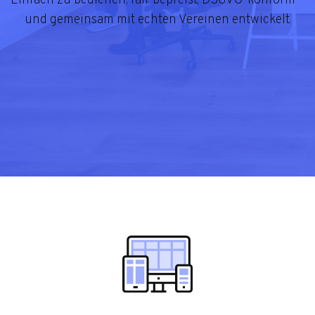
Ein­fach zu bedie­nen, fair bepreist, DSGVO-kon­form –
und gemein­sam mit ech­ten Ver­ei­nen ent­wi­ckelt.