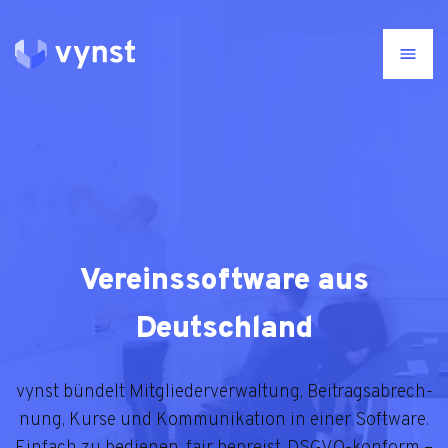
Vereinssoftware aus
Deutschland
vynst bün­delt Mit­glie­der­ver­wal­tung, Bei­trags­ab­rech­
nung, Kurse und Kom­mu­ni­ka­tion in einer Soft­ware.