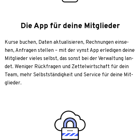
Die App für deine Mitglieder
Kurse buchen, Daten aktua­li­sie­ren, Rech­nun­gen ein­se­
hen, Anfra­gen stel­len – mit der vynst App erle­di­gen deine
Mit­glie­der vie­les selbst, das sonst bei der Ver­wal­tung lan­
det. Weni­ger Rück­fra­gen und Zet­tel­wirt­schaft für dein
Team, mehr Selbst­stän­dig­keit und Ser­vice für deine Mit­
glie­der.