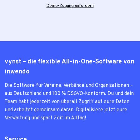
Demo-Zugang anfordern
vynst – die flexible All-in-One-Software von
inwendo
Die Soft­ware für Ver­eine, Ver­bände und Orga­ni­sa­tio­nen –
aus Deutsch­land und 100 % DSGVO-kon­form. Du und dein
Team habt jeder­zeit von über­all Zugriff auf eure Daten
und arbei­tet gemein­sam daran. Digi­ta­li­siere jetzt eure
Ver­wal­tung und spart Zeit im All­tag!
Service