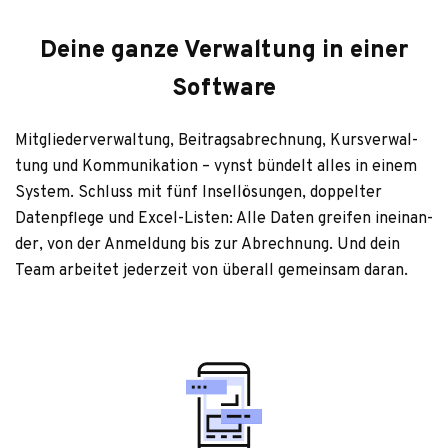
Deine ganze Verwaltung in einer
Software
Mit­glie­der­ver­wal­tung, Bei­trags­ab­rech­nung, Kurs­ver­wal­
tung und Kom­mu­ni­ka­tion – vynst bün­delt alles in einem
Sys­tem. Schluss mit fünf Insel­lö­sun­gen, dop­pel­ter
Daten­pflege und Excel-Lis­ten: Alle Daten grei­fen inein­an­
der, von der Anmel­dung bis zur Abrech­nung. Und dein
Team arbei­tet jeder­zeit von über­all gemein­sam daran.