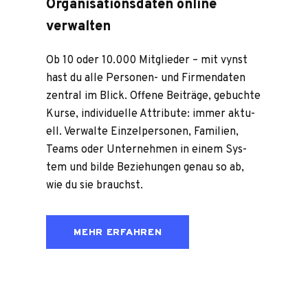
Organisationsdaten online
verwalten
Ob 10 oder 10.000 Mit­glie­der – mit vynst
hast du alle Per­so­nen- und Fir­men­da­ten
zen­tral im Blick. Offene Bei­träge, gebuchte
Kurse, indi­vi­du­elle Attri­bute: immer aktu­
ell. Ver­walte Ein­zel­per­so­nen, Fami­lien,
Teams oder Unter­neh­men in einem Sys­
tem und bilde Bezie­hun­gen genau so ab,
wie du sie brauchst.
MEHR ERFAHREN