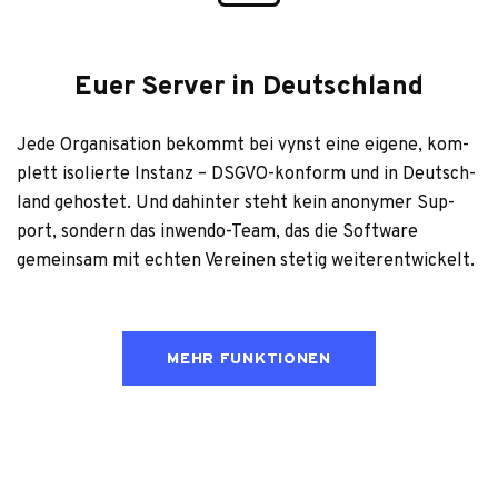
Euer Server in Deutschland
Jede Orga­ni­sa­tion bekommt bei vynst eine eigene, kom­
plett iso­lierte Instanz – DSGVO-kon­form und in Deutsch­
land gehos­tet. Und dahin­ter steht kein anony­mer Sup­
port, son­dern das inwendo-Team, das die Soft­ware
gemein­sam mit ech­ten Ver­ei­nen ste­tig wei­ter­ent­wi­ckelt.
MEHR FUNKTIONEN