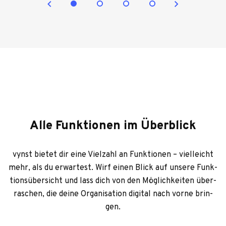
Alle Funktionen im Überblick
vynst bie­tet dir eine Viel­zahl an Funk­tio­nen – viel­leicht
mehr, als du erwar­test. Wirf einen Blick auf unsere Funk­
ti­ons­über­sicht und lass dich von den Mög­lich­kei­ten über­
ra­schen, die deine Orga­ni­sa­tion digi­tal nach vorne brin­
gen.